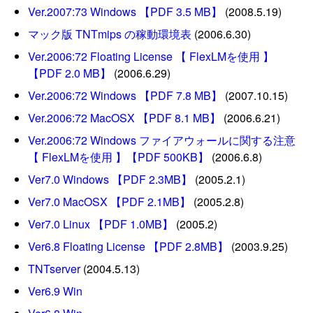
Ver.2007:73 Windows 【PDF 3.5 MB】
(2008.5.19)
マック版 TNTmips の稼動環境表
(2006.6.30)
Ver.2006:72 Floating License 【 FlexLMを使用 】
【PDF 2.0 MB】
(2006.6.29)
Ver.2006:72 Windows 【PDF 7.8 MB】
(2007.10.15)
Ver.2006:72 MacOSX 【PDF 8.1 MB】
(2006.6.21)
Ver.2006:72 Windows ファイアウォールに関する注意
【 FlexLMを使用 】【PDF 500KB】
(2006.6.8)
Ver7.0 Windows 【PDF 2.3MB】
(2005.2.1)
Ver7.0 MacOSX 【PDF 2.1MB】
(2005.2.8)
Ver7.0 Linux 【PDF 1.0MB】
(2005.2)
Ver6.8 Floating License 【PDF 2.8MB】
(2003.9.25)
TNTserver
(2004.5.13)
Ver6.9 Win