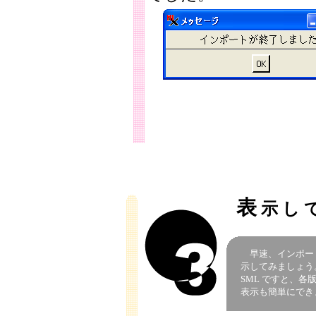
表
示 し 
早速、インポー
示してみましょ
SML ですと、各
表示も簡単にでき