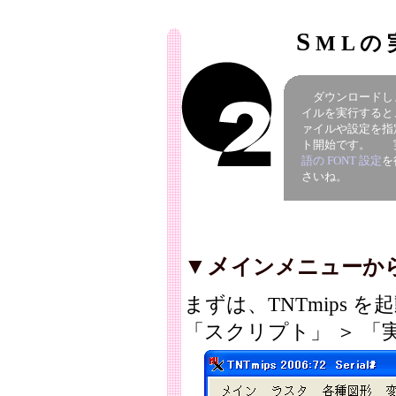
S
M L の 
ダウンロードしまし
イルを実行すると
ァイルや設定を指
ト開始です。 
語の FONT 設定
を
さいね。
▼メ
インメニューから
まずは、TNTmips
「スクリプト」 ＞ 「実